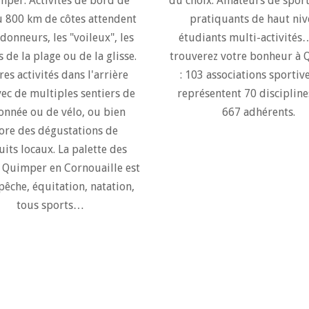
mper. Activités de bord de
du choix. Amateurs de sport
ù 800 km de côtes attendent
pratiquants de haut niv
ndonneurs, les "voileux", les
étudiants multi-activités
 de la plage ou de la glisse.
trouverez votre bonheur à
res activités dans l'arrière
: 103 associations sportiv
vec de multiples sentiers de
représentent 70 discipline
onnée ou de vélo, ou bien
667 adhérents.
ore des dégustations de
its locaux. La palette des
 à Quimper en Cornouaille est
 pêche, équitation, natation,
tous sports…