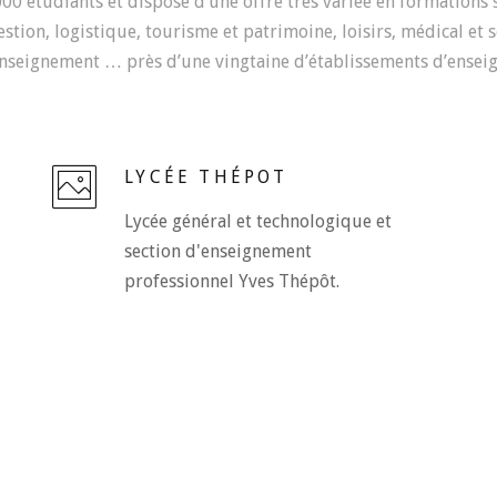
0 étudiants et dispose d’une offre très variée en formations su
tion, logistique, tourisme et patrimoine, loisirs, médical et so
nseignement … près d’une vingtaine d’établissements d’ensei
LYCÉE THÉPOT
Lycée général et technologique et
section d'enseignement
professionnel Yves Thépôt.