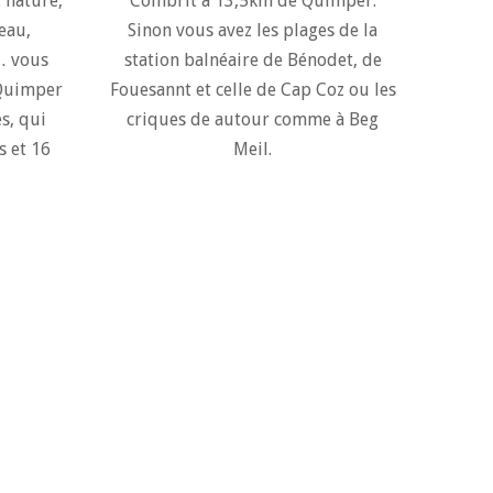
 nature,
Combrit à 13,5km de Quimper.
eau,
Sinon vous avez les plages de la
… vous
station balnéaire de Bénodet, de
 Quimper
Fouesannt et celle de Cap Coz ou les
es, qui
criques de autour comme à Beg
s et 16
Meil.