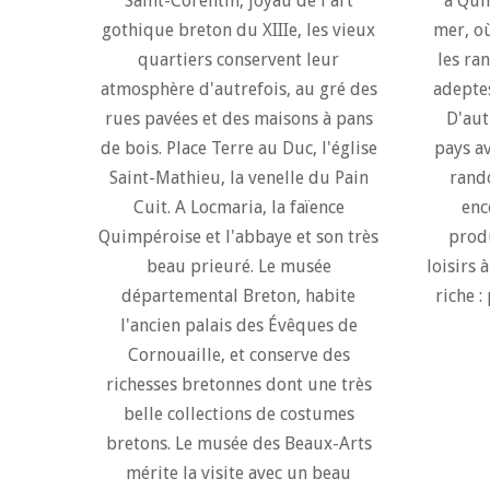
Saint-Corentin, joyau de l'art
à Qui
gothique breton du XIIIe, les vieux
mer, o
quartiers conservent leur
les ra
atmosphère d'autrefois, au gré des
adeptes
rues pavées et des maisons à pans
D'aut
de bois. Place Terre au Duc, l'église
pays a
Saint-Mathieu, la venelle du Pain
rand
Cuit. A Locmaria, la faïence
enc
Quimpéroise et l'abbaye et son très
produ
beau prieuré. Le musée
loisirs
départemental Breton, habite
riche :
l'ancien palais des Évêques de
Cornouaille, et conserve des
richesses bretonnes dont une très
belle collections de costumes
bretons. Le musée des Beaux-Arts
mérite la visite avec un beau